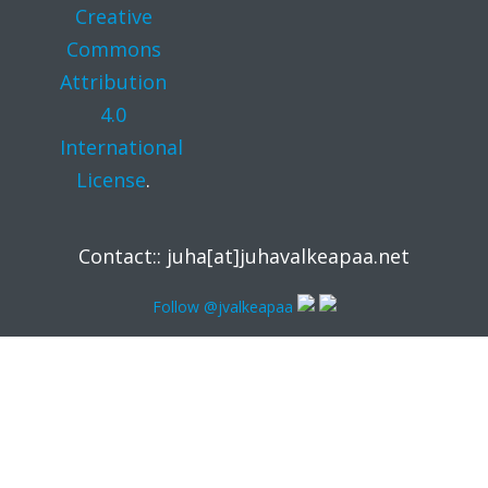
Creative
Commons
Attribution
4.0
International
License
.
Contact:: juha[at]juhavalkeapaa.net
Follow @jvalkeapaa